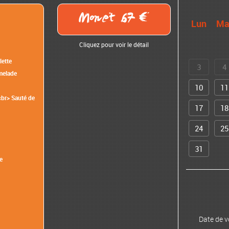
Monet 67
Lun
Ma
Cliquez pour voir le détail
lette
3
4
melade
10
11
<br> Sauté de
17
18
24
25
31
e
Date de v