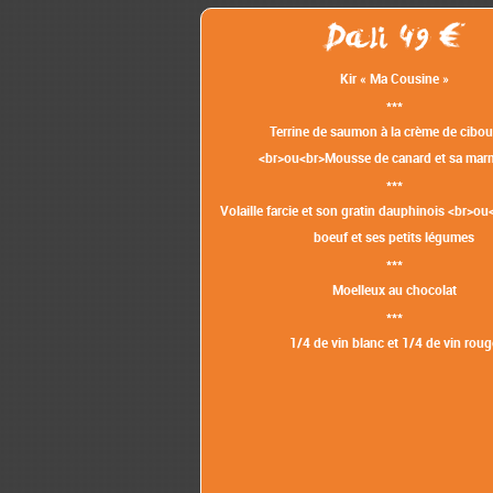
Dali 49
Kir « Ma Cousine »
***
Terrine de saumon à la crème de cibou
<br>ou<br>Mousse de canard et sa mar
***
Volaille farcie et son gratin dauphinois <br>ou
boeuf et ses petits légumes
***
Moelleux au chocolat
***
1/4 de vin blanc et 1/4 de vin roug