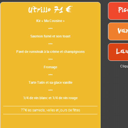
Utrillo 71
Pi
Kir « Ma Cousine »
***
Van
Saumon fumé et son toast
***
Lau
Pavé de rumsteak à la crème et champignons
***
Cliqu
Fromage
***
Tarte Tatin et sa glace vanille
***
1/4 de vin blanc et 1/4 de vin rouge
77€ les samedis, veilles et jours de fêtes