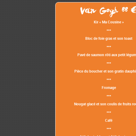
Van Gogh 88
Kir « Ma Cousine »
***
Bloc de foie gras et son toast
***
Pavé de saumon rôti aux petit légu
***
Pièce du boucher et son gratin dauph
***
Fromage
***
Nougat glacé et son coulis de fruits r
***
Café
***