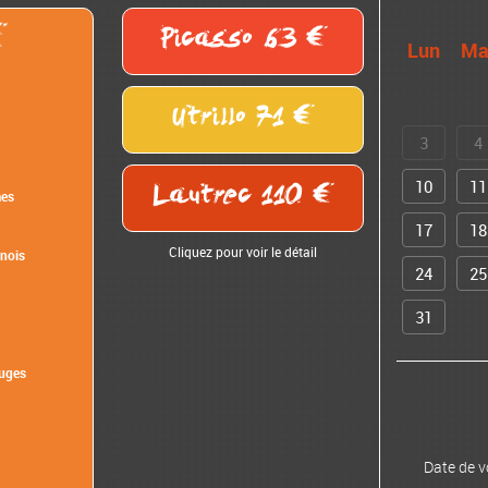
Picasso 63
Lun
Ma
Utrillo 71
3
4
10
11
Lautrec 110
mes
17
18
Cliquez pour voir le détail
inois
24
25
31
ouges
Date de v