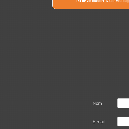
1/4 de vin blanc et 1/4 de vin roug
Nom
E-mail